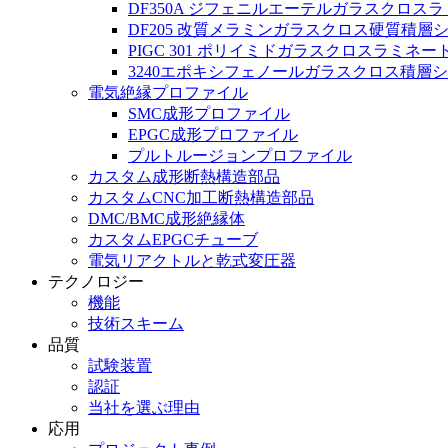
DF350A ジフェニルエーテルガラスクロス
DF205 改質メラミンガラスクロス硬質積層
PIGC 301 ポリイミドガラスクロスラミネー
3240エポキシフェノールガラスクロス積層
電気絶縁プロファイル
SMC成形プロファイル
EPGC成形プロファイル
プルトルージョンプロファイル
カスタム成形断熱構造部品
カスタムCNC加工断熱構造部品
DMC/BMC成形絶縁体
カスタムEPGCチューブ
電気リアクトルと乾式変圧器
テクノロジー
機能
技術スキーム
品質
試験装置
認証
当社を選ぶ理由
応用