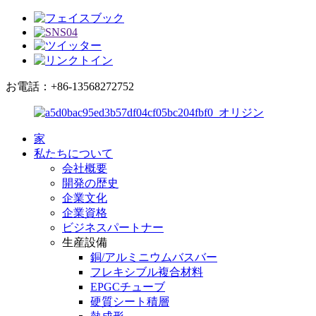
お電話：+86-13568272752
家
私たちについて
会社概要
開発の歴史
企業文化
企業資格
ビジネスパートナー
生産設備
銅/アルミニウムバスバー
フレキシブル複合材料
EPGCチューブ
硬質シート積層