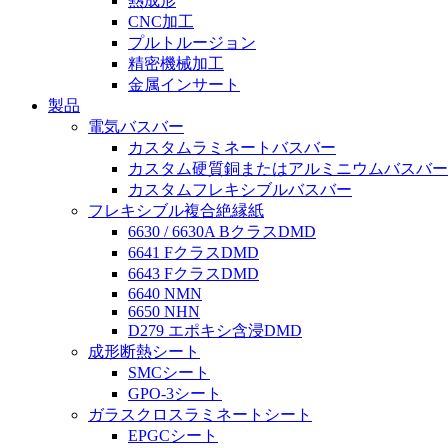
熱成形
CNC加工
プルトルージョン
精密機械加工
金属インサート
製品
電気バスバー
カスタムラミネートバスバー
カスタム硬質銅またはアルミニウムバスバー
カスタムフレキシブルバスバー
フレキシブル複合絶縁紙
6630 / 6630A BクラスDMD
6641 FクラスDMD
6643 FクラスDMD
6640 NMN
6650 NHN
D279 エポキシ含浸DMD
成形断熱シート
SMCシート
GPO-3シート
ガラスクロスラミネートシート
EPGCシート