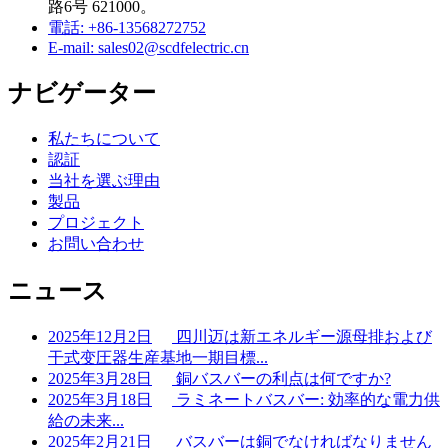
路6号 621000。
電話: +86-13568272752
E-mail: sales02@scdfelectric.cn
ナビゲーター
私たちについて
認証
当社を選ぶ理由
製品
プロジェクト
お問い合わせ
ニュース
2025年12月2日
四川迈は新エネルギー源母排および
干式变圧器生産基地一期目標...
2025年3月28日
銅バスバーの利点は何ですか?
2025年3月18日
ラミネートバスバー: 効率的な電力供
給の未来...
2025年2月21日
バスバーは銅でなければなりません