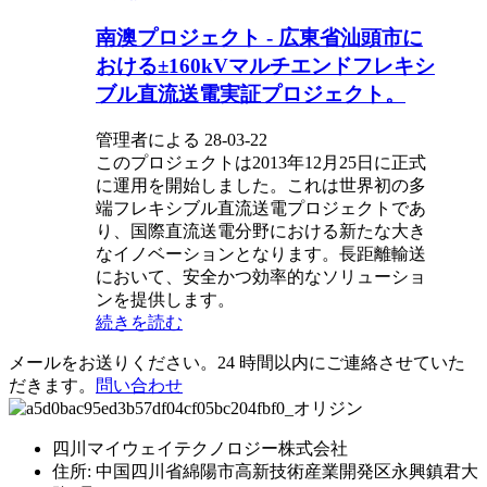
南澳プロジェクト - 広東省汕頭市に
おける±160kVマルチエンドフレキシ
ブル直流送電実証プロジェクト。
管理者による 28-03-22
このプロジェクトは2013年12月25日に正式
に運用を開始しました。これは世界初の多
端フレキシブル直流送電プロジェクトであ
り、国際直流送電分野における新たな大き
なイノベーションとなります。長距離輸送
において、安全かつ効率的なソリューショ
ンを提供します。
続きを読む
メールをお送りください。24 時間以内にご連絡させていた
だきます。
問い合わせ
四川マイウェイテクノロジー株式会社
住所: 中国四川省綿陽市高新技術産業開発区永興鎮君大