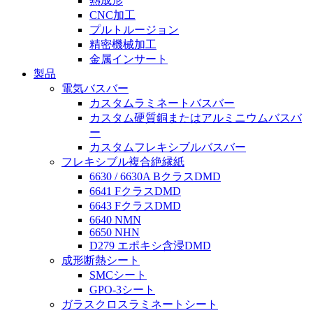
熱成形
CNC加工
プルトルージョン
精密機械加工
金属インサート
製品
電気バスバー
カスタムラミネートバスバー
カスタム硬質銅またはアルミニウムバスバ
ー
カスタムフレキシブルバスバー
フレキシブル複合絶縁紙
6630 / 6630A BクラスDMD
6641 FクラスDMD
6643 FクラスDMD
6640 NMN
6650 NHN
D279 エポキシ含浸DMD
成形断熱シート
SMCシート
GPO-3シート
ガラスクロスラミネートシート