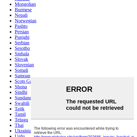
Mongolian
Burmese
Nepali
Norwegian
Pashto
Persian
Punjabi
Serbian
Sesotho
Sinhala
Slovak
Slovenian
Somali
Samoan
Scots Gaelic
Shona
Sindhi
Sundanese
Swahili
Tajik
Tamil
Telugu
Thai
Ukrainian
Urdu