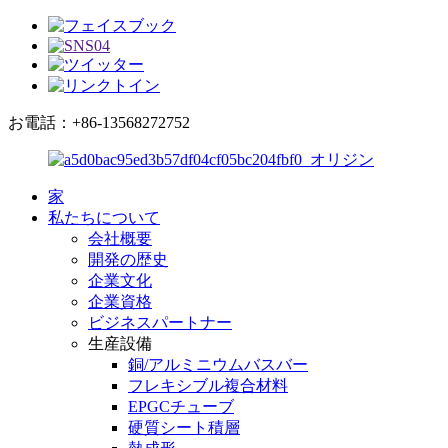
お電話：+86-13568272752
家
私たちについて
会社概要
開発の歴史
企業文化
企業資格
ビジネスパートナー
生産設備
銅/アルミニウムバスバー
フレキシブル複合材料
EPGCチューブ
硬質シート積層