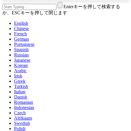
Enterキーを押して検索する
か、ESCキーを押して閉じます
English
Chinese
French
German
Portuguese
Spanish
Russian
Japanese
Korean
Arabic
Irish
Greek
Turkish
Italian
Danish
Romanian
Indonesian
Czech
Afrikaans
Swedish
Polish