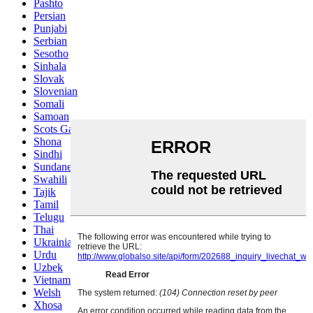
Pashto
Persian
Punjabi
Serbian
Sesotho
Sinhala
Slovak
Slovenian
Somali
Samoan
Scots Gaelic
Shona
Sindhi
Sundanese
Swahili
Tajik
Tamil
Telugu
Thai
Ukrainian
Urdu
Uzbek
Vietnamese
Welsh
Xhosa