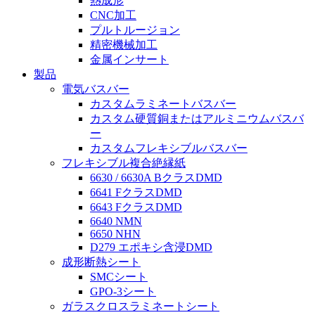
熱成形
CNC加工
プルトルージョン
精密機械加工
金属インサート
製品
電気バスバー
カスタムラミネートバスバー
カスタム硬質銅またはアルミニウムバスバ
ー
カスタムフレキシブルバスバー
フレキシブル複合絶縁紙
6630 / 6630A BクラスDMD
6641 FクラスDMD
6643 FクラスDMD
6640 NMN
6650 NHN
D279 エポキシ含浸DMD
成形断熱シート
SMCシート
GPO-3シート
ガラスクロスラミネートシート