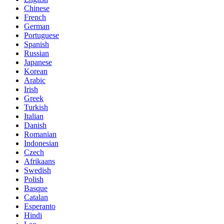
Chinese
French
German
Portuguese
Spanish
Russian
Japanese
Korean
Arabic
Irish
Greek
Turkish
Italian
Danish
Romanian
Indonesian
Czech
Afrikaans
Swedish
Polish
Basque
Catalan
Esperanto
Hindi