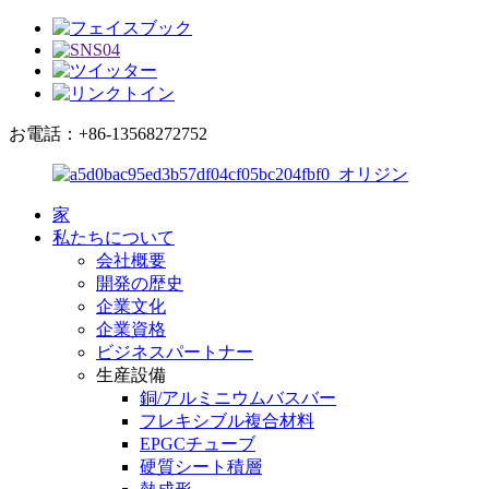
お電話：+86-13568272752
家
私たちについて
会社概要
開発の歴史
企業文化
企業資格
ビジネスパートナー
生産設備
銅/アルミニウムバスバー
フレキシブル複合材料
EPGCチューブ
硬質シート積層