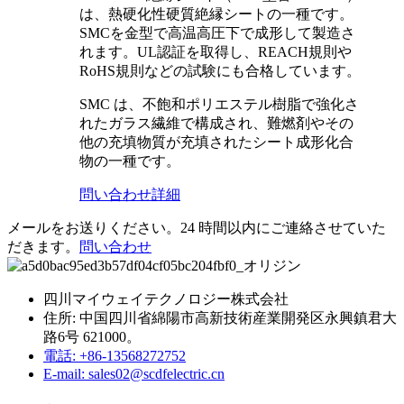
は、熱硬化性硬質絶縁シートの一種です。
SMCを金型で高温高圧下で成形して製造さ
れます。UL認証を取得し、REACH規則や
RoHS規則などの試験にも合格しています。
SMC は、不飽和ポリエステル樹脂で強化さ
れたガラス繊維で構成され、難燃剤やその
他の充填物質が充填されたシート成形化合
物の一種です。
問い合わせ
詳細
メールをお送りください。24 時間以内にご連絡させていた
だきます。
問い合わせ
四川マイウェイテクノロジー株式会社
住所: 中国四川省綿陽市高新技術産業開発区永興鎮君大
路6号 621000。
電話: +86-13568272752
E-mail: sales02@scdfelectric.cn