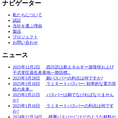
ナビゲーター
私たちについて
認証
当社を選ぶ理由
製品
プロジェクト
お問い合わせ
ニュース
2025年12月2日
四川迈は新エネルギー源母排および
干式变圧器生産基地一期目標...
2025年3月28日
銅バスバーの利点は何ですか?
2025年3月18日
ラミネートバスバー: 効率的な電力供
給の未来...
2025年2月21日
バスバーは銅でなければなりません
か?
2025年1月18日
ラミネートバスバーの利点は何です
か?
2024年12月24日
積層バスバーにはどのような材料が