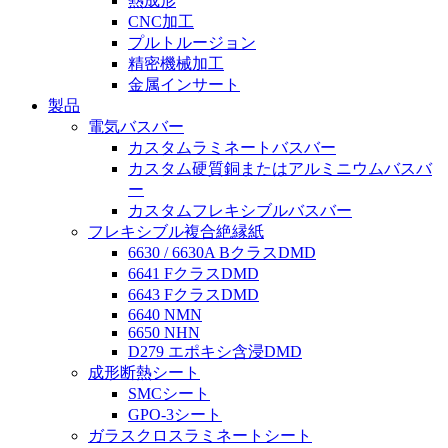
熱成形
CNC加工
プルトルージョン
精密機械加工
金属インサート
製品
電気バスバー
カスタムラミネートバスバー
カスタム硬質銅またはアルミニウムバスバ
ー
カスタムフレキシブルバスバー
フレキシブル複合絶縁紙
6630 / 6630A BクラスDMD
6641 FクラスDMD
6643 FクラスDMD
6640 NMN
6650 NHN
D279 エポキシ含浸DMD
成形断熱シート
SMCシート
GPO-3シート
ガラスクロスラミネートシート