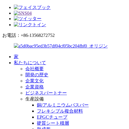
お電話：+86-13568272752
家
私たちについて
会社概要
開発の歴史
企業文化
企業資格
ビジネスパートナー
生産設備
銅/アルミニウムバスバー
フレキシブル複合材料
EPGCチューブ
硬質シート積層