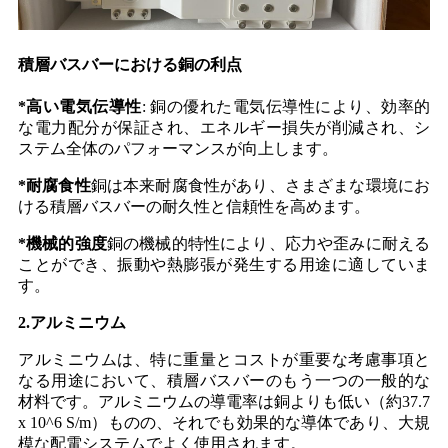
積層バスバーにおける銅の利点
*
高い電気伝導性
: 銅の優れた電気伝導性により、効率的
な電力配分が保証され、エネルギー損失が削減され、シ
ステム全体のパフォーマンスが向上します。
*
耐腐食性
銅は本来耐腐食性があり、さまざまな環境にお
ける積層バスバーの耐久性と信頼性を高めます。
*
機械的強度
銅の機械的特性により、応力や歪みに耐える
ことができ、振動や熱膨張が発生する用途に適していま
す。
2.
アルミニウム
アルミニウムは、特に重量とコストが重要な考慮事項と
なる用途において、積層バスバーのもう一つの一般的な
材料です。アルミニウムの導電率は銅よりも低い（約37.7
x 10^6 S/m）ものの、それでも効果的な導体であり、大規
模な配電システムでよく使用されます。