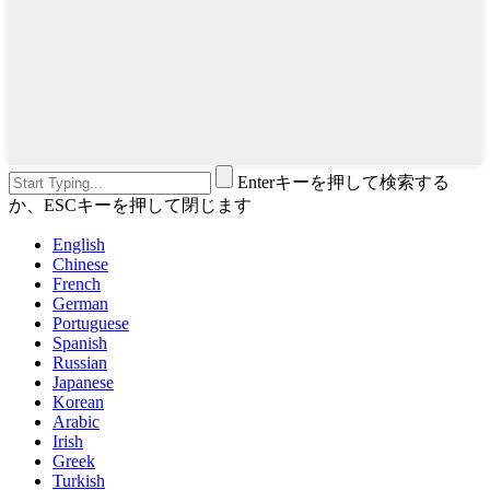
Enterキーを押して検索する
か、ESCキーを押して閉じます
English
Chinese
French
German
Portuguese
Spanish
Russian
Japanese
Korean
Arabic
Irish
Greek
Turkish