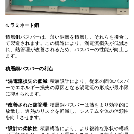
4. ラミネート銅
積層銅バスバーは、薄い銅層を積層し、それらを接合し
て製造されます。この構造により、渦電流損失が低減さ
れ、熱管理が改善されるため、バスバーの性能が向上し
ます。
積層銅バスバーの利点
*
渦電流損失の低減
: 積層設計により、従来の固体バスバ
ーでエネルギー損失の原因となる渦電流の形成が最小限
に抑えられます。
*
改善された熱管理
: 積層銅バスバーは熱をより効率的に
放散し、過熱のリスクを軽減し、システム全体の信頼性
を向上させます。
*
設計の柔軟性
: 積層構造により、より複雑な形状や構成