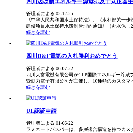
四川迈は新エネルギー源母排及干式压器
管理者による 02-12-25
《中华人民共和国水土保持法》、《水利部关一步深
建设项目水土保持承诺制管理的通知》（办水保〔202
続きを読む
四川D&F電気の入札勝利おめでとう
管理者による 06-07-22
四川大富電機有限公司がCLP国際エネルギー貯
曁動力電子有限公司が主催し、10種類のカスタマ
続きを読む
UL認証申請
管理者による 01-06-22
ラミネートバスバーは、多層複合構造を持つカス