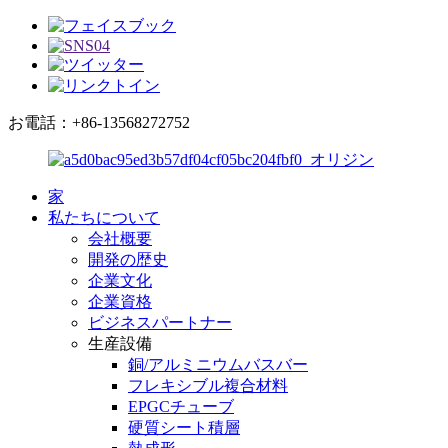
お電話：+86-13568272752
家
私たちについて
会社概要
開発の歴史
企業文化
企業資格
ビジネスパートナー
生産設備
銅/アルミニウムバスバー
フレキシブル複合材料
EPGCチューブ
硬質シート積層