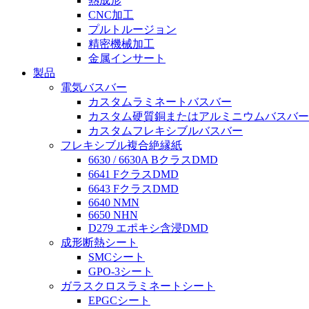
熱成形
CNC加工
プルトルージョン
精密機械加工
金属インサート
製品
電気バスバー
カスタムラミネートバスバー
カスタム硬質銅またはアルミニウムバスバー
カスタムフレキシブルバスバー
フレキシブル複合絶縁紙
6630 / 6630A BクラスDMD
6641 FクラスDMD
6643 FクラスDMD
6640 NMN
6650 NHN
D279 エポキシ含浸DMD
成形断熱シート
SMCシート
GPO-3シート
ガラスクロスラミネートシート
EPGCシート