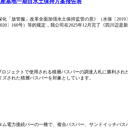
生産基地一期目水土保持方案报告表
化「放管服」改革全面加强水土保持监管の意》（水保〔2019
0〕160号）等的规定，我公司在2025年12月完了《四川迈是新能
蔵プロジェクトで使用される積層バスバーの調達入札に勝利され
イズされた積層バスバーを対象としています。
タム電力接続バーの一種で、複合バスバー、サンドイッチバス