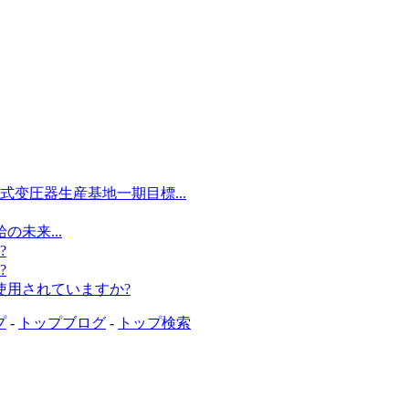
变圧器生産基地一期目標...
未来...
?
?
使用されていますか?
プ
-
トップブログ
-
トップ検索