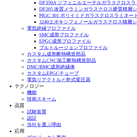
DF350A ジフェニルエーテルガラスクロス
DF205 改質メラミンガラスクロス硬質積層
PIGC 301 ポリイミドガラスクロスラミネー
3240エポキシフェノールガラスクロス積層
電気絶縁プロファイル
SMC成形プロファイル
EPGC成形プロファイル
プルトルージョンプロファイル
カスタム成形断熱構造部品
カスタムCNC加工断熱構造部品
DMC/BMC成形絶縁体
カスタムEPGCチューブ
電気リアクトルと乾式変圧器
テクノロジー
機能
技術スキーム
品質
試験装置
認証
当社を選ぶ理由
応用