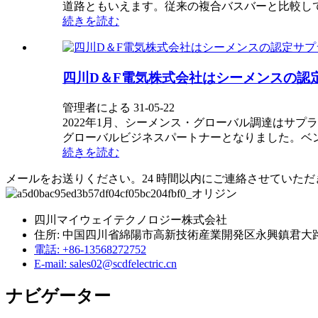
道路ともいえます。従来の複合バスバーと比較し
続きを読む
四川D＆F電気株式会社はシーメンスの認
管理者による 31-05-22
2022年1月、シーメンス・グローバル調達はサプ
グローバルビジネスパートナーとなりました。ベンダー
続きを読む
メールをお送りください。24 時間以内にご連絡させていただ
四川マイウェイテクノロジー株式会社
住所: 中国四川省綿陽市高新技術産業開発区永興鎮君大路6号
電話: +86-13568272752
E-mail: sales02@scdfelectric.cn
ナビゲーター