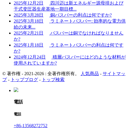
2025年12月2日
四川迈は新エネルギー源母排および
干式变圧器生産基地一期目標...
2025年3月28日
銅バスバーの利点は何ですか?
2025年3月18日
ラミネートバスバー: 効率的な電力供
給の未来...
2025年2月21日
バスバーは銅でなければなりません
か?
2025年1月18日
ラミネートバスバーの利点は何です
か?
2024年12月24日
積層バスバーにはどのような材料が
使用されていますか?
© 著作権 - 2021-2026 : 全著作権所有。
人気商品
-
サイトマッ
プ
-
トップブログ
-
トップ検索
電話
電話
+86-13568272752