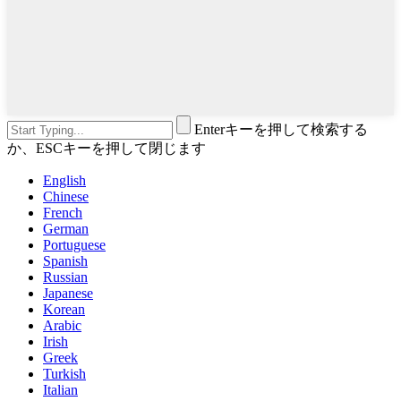
Enterキーを押して検索する
か、ESCキーを押して閉じます
English
Chinese
French
German
Portuguese
Spanish
Russian
Japanese
Korean
Arabic
Irish
Greek
Turkish
Italian