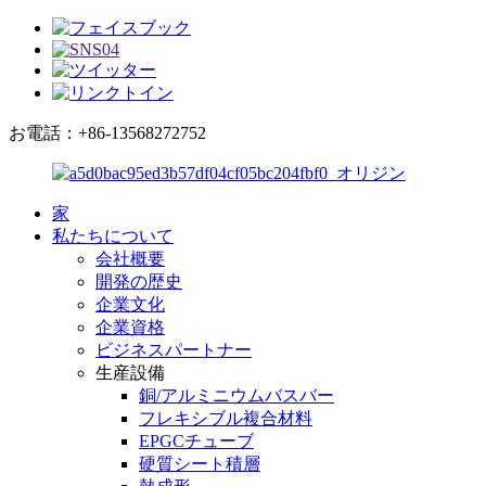
お電話：+86-13568272752
家
私たちについて
会社概要
開発の歴史
企業文化
企業資格
ビジネスパートナー
生産設備
銅/アルミニウムバスバー
フレキシブル複合材料
EPGCチューブ
硬質シート積層