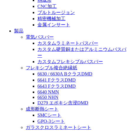
熱成形
CNC加工
プルトルージョン
精密機械加工
金属インサート
製品
電気バスバー
カスタムラミネートバスバー
カスタム硬質銅またはアルミニウムバスバ
ー
カスタムフレキシブルバスバー
フレキシブル複合絶縁紙
6630 / 6630A BクラスDMD
6641 FクラスDMD
6643 FクラスDMD
6640 NMN
6650 NHN
D279 エポキシ含浸DMD
成形断熱シート
SMCシート
GPO-3シート
ガラスクロスラミネートシート