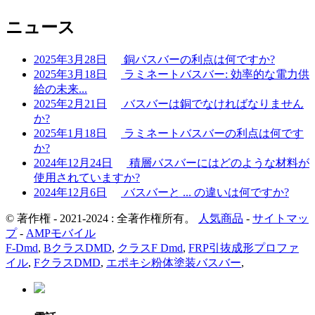
ニュース
2025年3月28日
銅バスバーの利点は何ですか?
2025年3月18日
ラミネートバスバー: 効率的な電力供
給の未来...
2025年2月21日
バスバーは銅でなければなりません
か?
2025年1月18日
ラミネートバスバーの利点は何です
か?
2024年12月24日
積層バスバーにはどのような材料が
使用されていますか?
2024年12月6日
バスバーと ... の違いは何ですか?
© 著作権 - 2021-2024 : 全著作権所有。
人気商品
-
サイトマッ
プ
-
AMPモバイル
F-Dmd
,
BクラスDMD
,
クラスF Dmd
,
FRP引抜成形プロファ
イル
,
FクラスDMD
,
エポキシ粉体塗装バスバー
,