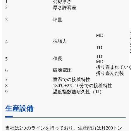
1
公称厚さ
2
厚さ許容差
3
坪量
MD
抗張力
4
TD
TD
伸長
5
MD
折り畳まれてい
破壊電圧
6
折り畳んだ後
7
室温での接着特性
8
180℃±2℃ 10分での接着特性
9
温度指数熱耐久性（TI）
生産設備
当社は2つのラインを持っており、生産能力は月200トン