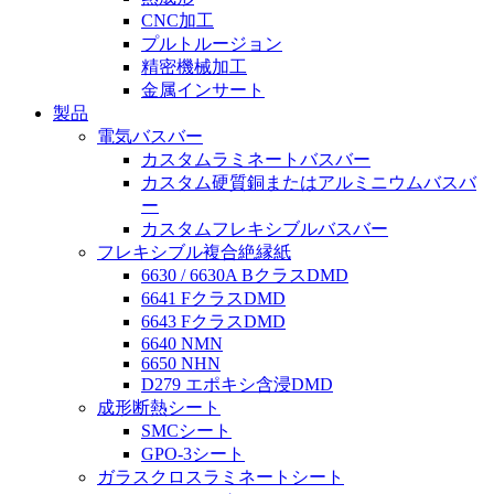
CNC加工
プルトルージョン
精密機械加工
金属インサート
製品
電気バスバー
カスタムラミネートバスバー
カスタム硬質銅またはアルミニウムバスバ
ー
カスタムフレキシブルバスバー
フレキシブル複合絶縁紙
6630 / 6630A BクラスDMD
6641 FクラスDMD
6643 FクラスDMD
6640 NMN
6650 NHN
D279 エポキシ含浸DMD
成形断熱シート
SMCシート
GPO-3シート
ガラスクロスラミネートシート