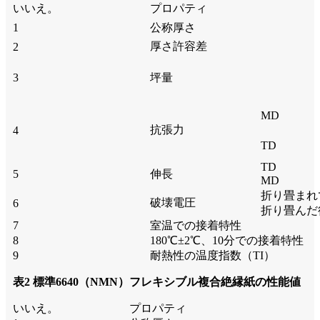
いいえ。
プロパティ
1
公称厚さ
厚さ許容差
2
3
坪量
MD
抗張力
4
TD
TD
5
伸長
MD
折り畳まれ
破壊電圧
6
折り畳んだ
7
室温での接着特性
8
180℃±2℃、10分での接着特性
9
耐熱性の温度指数（TI）
表2 標準
6640（NMN）フレキシブル複合絶縁紙の性能値
いいえ。
プロパティ