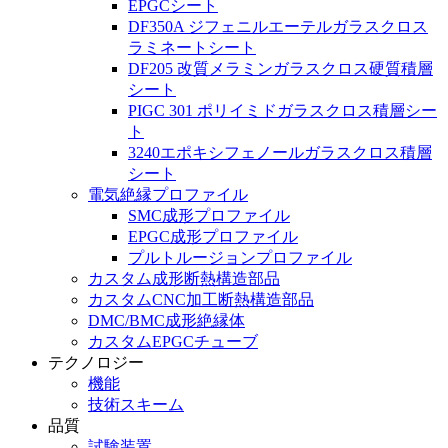
EPGCシート
DF350A ジフェニルエーテルガラスクロス
ラミネートシート
DF205 改質メラミンガラスクロス硬質積層
シート
PIGC 301 ポリイミドガラスクロス積層シー
ト
3240エポキシフェノールガラスクロス積層
シート
電気絶縁プロファイル
SMC成形プロファイル
EPGC成形プロファイル
プルトルージョンプロファイル
カスタム成形断熱構造部品
カスタムCNC加工断熱構造部品
DMC/BMC成形絶縁体
カスタムEPGCチューブ
テクノロジー
機能
技術スキーム
品質
試験装置