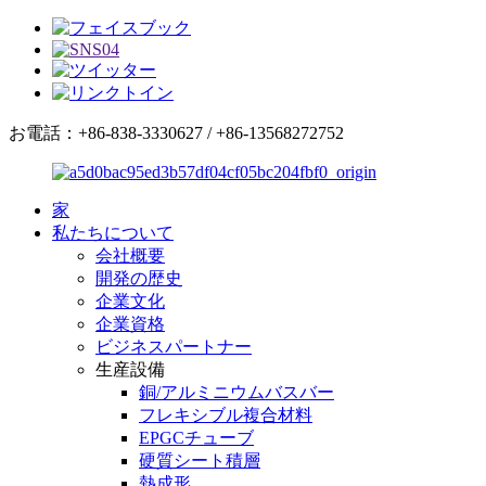
お電話：+86-838-3330627 / +86-13568272752
家
私たちについて
会社概要
開発の歴史
企業文化
企業資格
ビジネスパートナー
生産設備
銅/アルミニウムバスバー
フレキシブル複合材料
EPGCチューブ
硬質シート積層
熱成形