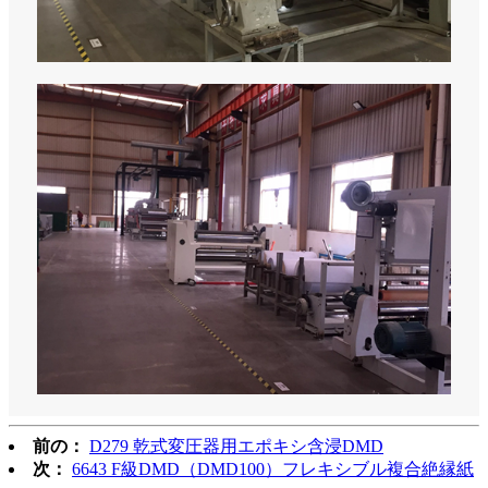
前の：
D279 乾式変圧器用エポキシ含浸DMD
次：
6643 F級DMD（DMD100）フレキシブル複合絶縁紙